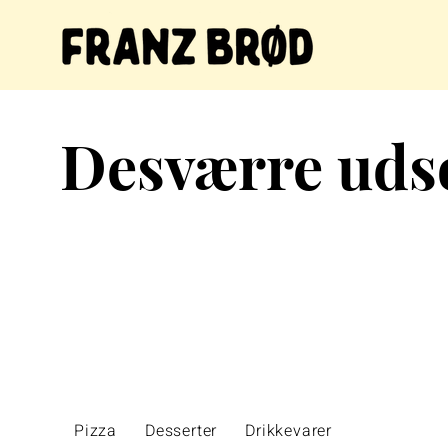
Desværre udso
Pizza
Desserter
Drikkevarer