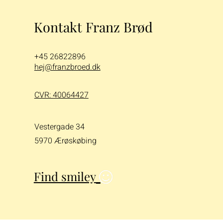
Kontakt Franz Brød
+45 26822896
hej@franzbroed.dk
CVR: 40064427
Vestergade 34
5970 Ærøskøbing
Find smiley